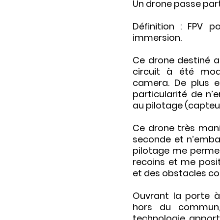
Un drone passe par
Définition : FPV p
immersion.
Ce drone destiné a 
circuit à été modi
camera. De plus en
particularité de n
au pilotage (capteu
Ce drone très mani
seconde et n’emba
pilotage me permet
recoins et me posit
et des obstacles co
Ouvrant la porte à
hors du commun,
technologie apport